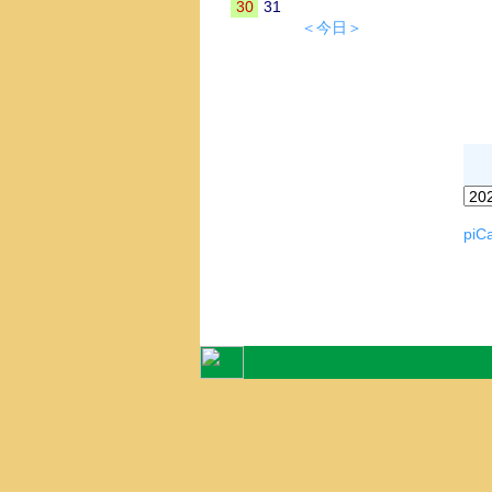
30
31
＜今日＞
piCa