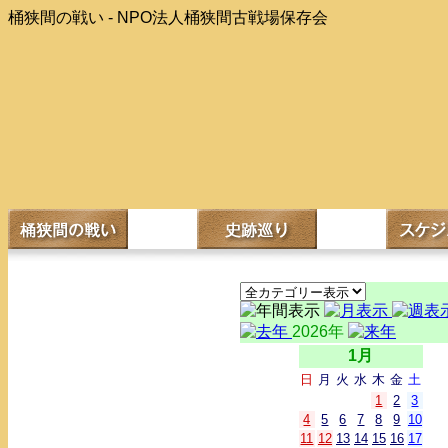
桶狭間の戦い - NPO法人桶狭間古戦場保存会
2026年
1月
日
月
火
水
木
金
土
1
2
3
4
5
6
7
8
9
10
11
12
13
14
15
16
17