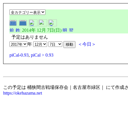
2014年 12月 7日(日)
予定はありません
年
＜今日＞
piCal-0.93
,
piCal > 0.93
この予定は 桶狭間古戦場保存会｜名古屋市緑区｜ にて作成
https://okehazama.net