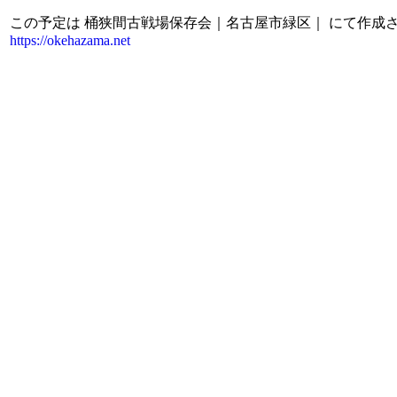
この予定は 桶狭間古戦場保存会｜名古屋市緑区｜ にて作成
https://okehazama.net