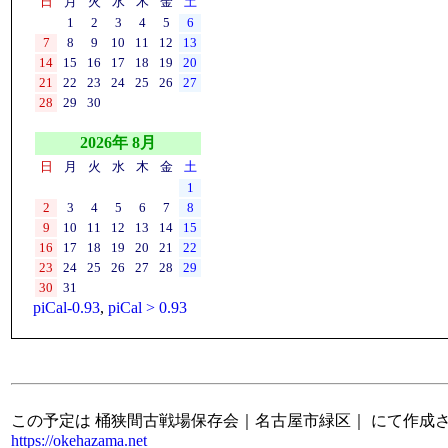
日
月
火
水
木
金
土
1
2
3
4
5
6
7
8
9
10
11
12
13
14
15
16
17
18
19
20
21
22
23
24
25
26
27
28
29
30
2026年 8月
日
月
火
水
木
金
土
1
2
3
4
5
6
7
8
9
10
11
12
13
14
15
16
17
18
19
20
21
22
23
24
25
26
27
28
29
30
31
piCal-0.93
,
piCal > 0.93
この予定は 桶狭間古戦場保存会｜名古屋市緑区｜ にて作成
https://okehazama.net