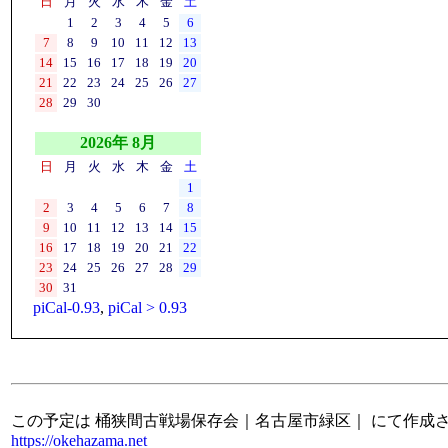
日
月
火
水
木
金
土
1
2
3
4
5
6
7
8
9
10
11
12
13
14
15
16
17
18
19
20
21
22
23
24
25
26
27
28
29
30
2026年 8月
日
月
火
水
木
金
土
1
2
3
4
5
6
7
8
9
10
11
12
13
14
15
16
17
18
19
20
21
22
23
24
25
26
27
28
29
30
31
piCal-0.93
,
piCal > 0.93
この予定は 桶狭間古戦場保存会｜名古屋市緑区｜ にて作成
https://okehazama.net