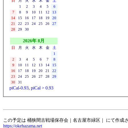
日
月
火
水
木
金
土
1
2
3
4
5
6
7
8
9
10
11
12
13
14
15
16
17
18
19
20
21
22
23
24
25
26
27
28
29
30
2026年 8月
日
月
火
水
木
金
土
1
2
3
4
5
6
7
8
9
10
11
12
13
14
15
16
17
18
19
20
21
22
23
24
25
26
27
28
29
30
31
piCal-0.93
,
piCal > 0.93
この予定は 桶狭間古戦場保存会｜名古屋市緑区｜ にて作成
https://okehazama.net