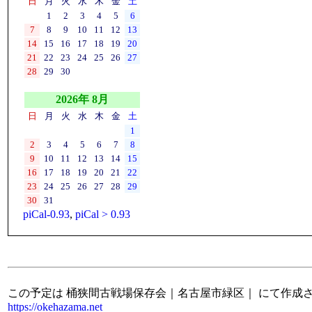
日
月
火
水
木
金
土
1
2
3
4
5
6
7
8
9
10
11
12
13
14
15
16
17
18
19
20
21
22
23
24
25
26
27
28
29
30
2026年 8月
日
月
火
水
木
金
土
1
2
3
4
5
6
7
8
9
10
11
12
13
14
15
16
17
18
19
20
21
22
23
24
25
26
27
28
29
30
31
piCal-0.93
,
piCal > 0.93
この予定は 桶狭間古戦場保存会｜名古屋市緑区｜ にて作成
https://okehazama.net