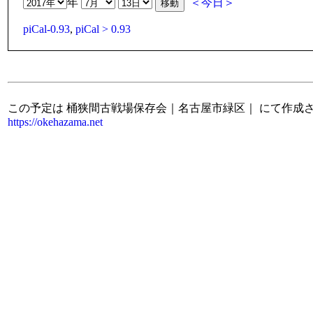
年
＜今日＞
piCal-0.93
,
piCal > 0.93
この予定は 桶狭間古戦場保存会｜名古屋市緑区｜ にて作成
https://okehazama.net