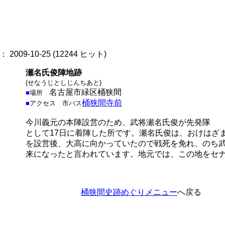
2009-10-25
(
12244 ヒット
)
瀬名氏俊陣地跡
(せなうじとしじんちあと)
名古屋市緑区桶狭間
■
場所
桶狭間寺前
■
アクセス
市バス
今川義元の本陣設営のため、武将瀬名氏俊が先発隊
として17日に着陣した所です。瀬名氏俊は、おけはざ
を設営後、大高に向かっていたので戦死を免れ、のち
来になったと言われています。地元では、この地をセ
桶狭間史跡めぐりメニュー
へ戻る