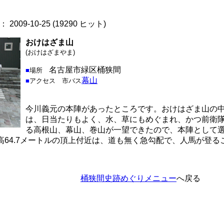
2009-10-25
(
19290 ヒット
)
おけはざま山
(おけはざまやま)
名古屋市緑区桶狭間
■
場所
幕山
■
アクセス
市バス
今川義元の本陣があったところです。おけはざま山の
は、日当たりもよく、水、草にもめぐまれ、かつ前衛
る高根山、幕山、巻山が一望できたので、本陣として
64.7メートルの頂上付近は、道も無く急勾配で、人馬が登る
桶狭間史跡めぐりメニュー
へ戻る