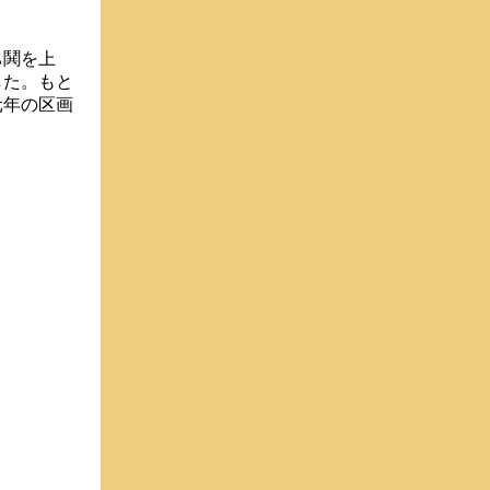
ち鬨を上
した。もと
元年の区画
。