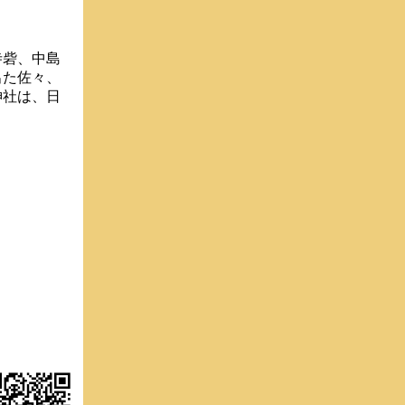
寺砦、中島
出た佐々、
神社は、日