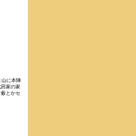
ま山に本陣
武田家の家
ナ薮とかセ