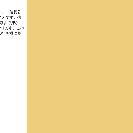
す。「信長公
ことです。信
際まで押さ
おります。この
0年を機に整