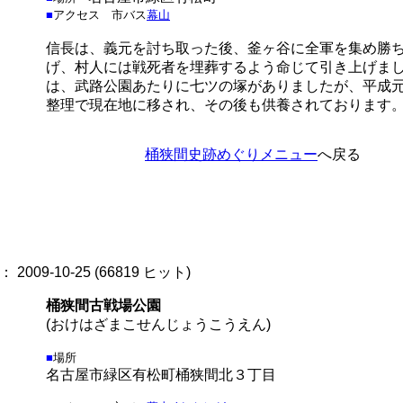
■
アクセス
市バス
幕山
信長は、義元を討ち取った後、釜ヶ谷に全軍を集め勝
げ、村人には戦死者を埋葬するよう命じて引き上げま
は、武路公園あたりに七ツの塚がありましたが、平成
整理で現在地に移され、その後も供養されております
桶狭間史跡めぐりメニュー
へ戻る
2009-10-25
(
66819 ヒット
)
桶狭間古戦場公園
(おけはざまこせんじょうこうえん)
■
場所
名古屋市緑区有松町桶狭間北３丁目