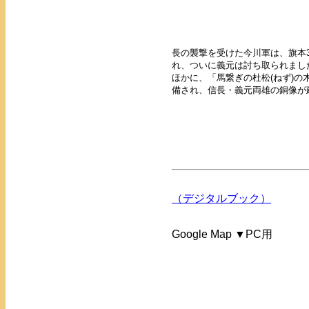
長の襲撃を受けた今川軍は、旗本
れ、ついに義元は討ち取られまし
ほかに、「馬繋ぎの杜松(ねず)の
備され、信長・義元両雄の銅像が
（デジタルブック）
Google Map ▼PC用