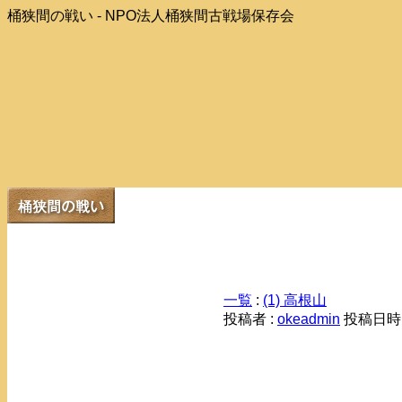
桶狭間の戦い - NPO法人桶狭間古戦場保存会
一覧
:
(1) 高根山
投稿者 :
okeadmin
投稿日時： 