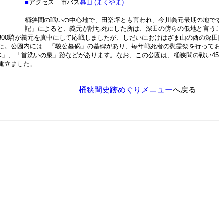
■
アクセス
市バス
幕山 (まくやま)
桶狭間の戦いの中心地で、田楽坪とも言われ、今川義元最期の地で
記」によると、義元が討ち死にした所は、深田の傍らの低地と言う
300騎が義元を真中にして応戦しましたが、しだいにおけはざま山の西の深田
た。公園内には、「駿公墓碣」の墓碑があり、毎年戦死者の慰霊祭を行って
木」、「首洗いの泉」跡などがあります。なお、この公園は、桶狭間の戦い45
建立ました。
桶狭間史跡めぐりメニュー
へ戻る