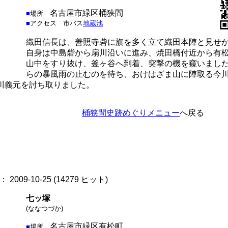
名古屋市緑区桶狭間
■
場所
■
アクセス
市バス
地蔵池
織田信長は、善照寺砦に旗を多く立て織田本陣と見せ
自身は中島砦から扇川沿いに進み、焼田橋付近から有
山中をすり抜け、釜ヶ谷へ到着、突撃の機を窺いまし
らの暴風雨の止むのを待ち、おけはざま山に陣取る今
川義元を討ち取りました。
桶狭間史跡めぐりメニュー
へ戻る
2009-10-25
(
14279 ヒット
)
七ッ塚
(ななつづか)
名古屋市緑区有松町
■
場所