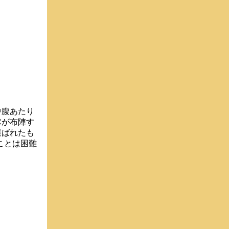
中腹あたり
隊が布陣す
選ばれたも
ことは困難