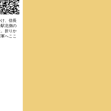
かけ、信長
松駅北側の
た。折りか
川軍へここ