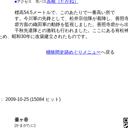
高根（たかね）
■
アクセス
市バス
標高54.5メートルで、このあたりで一番高い所で
す。今川軍の先鋒として、松井宗信隊が着陣し、善照
砦方面の織田軍の動静を監視しました。善照寺砦から
千秋先遣隊との激戦も行われました。ここにある有松
ため、昭和30年に改築建立されたものです。
桶狭間史跡めぐりメニュー
へ戻る
2009-10-25
(
15084 ヒット
)
釜ヶ谷
(かまがたに)