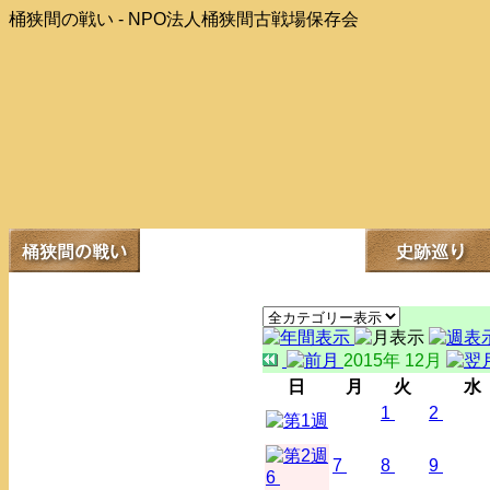
桶狭間の戦い - NPO法人桶狭間古戦場保存会
2015年 12月
日
月
火
水
1
2
7
8
9
6