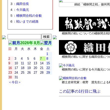
３：
織田信長
錦絵「桶狭間之戦」揚州周
４：
今川義元
５：
桶狭間合戦の全貌
６：
戦いまでの経路
桶狭間の戦いについての桶狭間古戦
2026年 8月
日
月
火
水
木
金
土
1
桶狭間の戦いに関する織田信長につ
2
3
4
5
6
7
8
9
10
11
12
13
14
15
16
17
18
19
20
21
22
桶狭間の戦いに関する今川義元につ
23
24
25
26
27
28
29
30
31
＜今日＞
郷土史研究家：梶野 渡先生による
この記事の1行目に飛ぶ