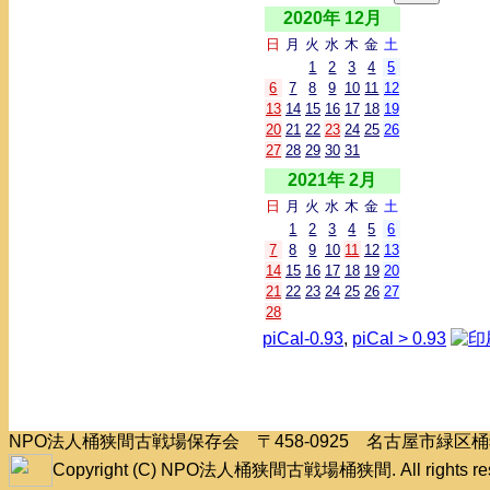
2020年 12月
日
月
火
水
木
金
土
1
2
3
4
5
6
7
8
9
10
11
12
13
14
15
16
17
18
19
20
21
22
23
24
25
26
27
28
29
30
31
2021年 2月
日
月
火
水
木
金
土
1
2
3
4
5
6
7
8
9
10
11
12
13
14
15
16
17
18
19
20
21
22
23
24
25
26
27
28
piCal-0.93
,
piCal > 0.93
NPO法人桶狭間古戦場保存会 〒458-0925 名古屋市緑
Copyright (C) NPO法人桶狭間古戦場桶狭間. All rights res