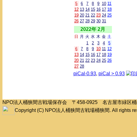
5
6
7
8
9
10
11
12
13
14
15
16
17
18
19
20
21
22
23
24
25
26
27
28
29
30
31
2022年 2月
日
月
火
水
木
金
土
1
2
3
4
5
6
7
8
9
10
11
12
13
14
15
16
17
18
19
20
21
22
23
24
25
26
27
28
piCal-0.93
,
piCal > 0.93
NPO法人桶狭間古戦場保存会 〒458-0925 名古屋市緑
Copyright (C) NPO法人桶狭間古戦場桶狭間. All rights res