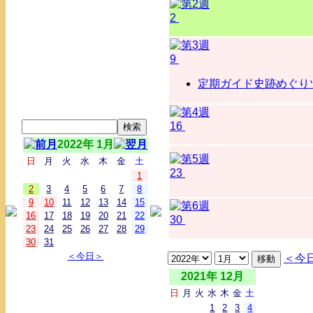
2
9
定期ガイド史跡めぐりツ
16
2022年 1月
日
月
火
水
木
金
土
23
1
2
3
4
5
6
7
8
9
10
11
12
13
14
15
16
17
18
19
20
21
22
30
23
24
25
26
27
28
29
30
31
＜今日＞
＜今
2021年 12月
日
月
火
水
木
金
土
1
2
3
4