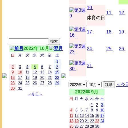
10
11
12
9
体育の日
17
18
19
16
2022年 10月
24
25
26
23
日
月
火
水
木
金
土
1
31
2
3
4
5
6
7
8
30
9
10
11
12
13
14
15
16
17
18
19
20
21
22
23
24
25
26
27
28
29
＜今
30
31
2022年 9月
＜今日＞
日
月
火
水
木
金
土
1
2
3
4
5
6
7
8
9
10
11
12
13
14
15
16
17
18
19
20
21
22
23
24
25
26
27
28
29
30