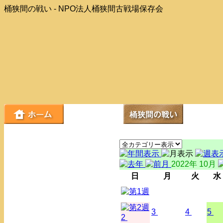
桶狭間の戦い - NPO法人桶狭間古戦場保存会
2022年 10月
日
月
火
水
3
4
5
2