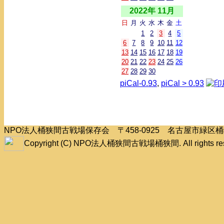
2022年 11月
日
月
火
水
木
金
土
1
2
3
4
5
6
7
8
9
10
11
12
13
14
15
16
17
18
19
20
21
22
23
24
25
26
27
28
29
30
piCal-0.93
,
piCal > 0.93
NPO法人桶狭間古戦場保存会 〒458-0925 名古屋市緑
Copyright (C) NPO法人桶狭間古戦場桶狭間. All rights res