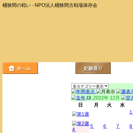
桶狭間の戦い - NPO法人桶狭間古戦場保存会
2022年 12月
日
月
火
水
1
5
6
7
8
4