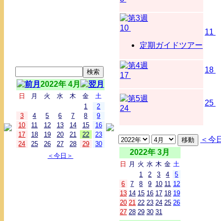
10
11
定期ガイドツアー
18
17
2022年 4月
日
月
火
水
木
金
土
25
1
2
24
3
4
5
6
7
8
9
10
11
12
13
14
15
16
17
18
19
20
21
22
23
＜今
24
25
26
27
28
29
30
2022年 3月
＜今日＞
日
月
火
水
木
金
土
1
2
3
4
5
6
7
8
9
10
11
12
13
14
15
16
17
18
19
20
21
22
23
24
25
26
27
28
29
30
31