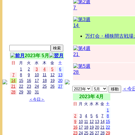
7
14
万灯会・桶狭間古戦場ま
21
2023年 5月
日
月
火
水
木
金
土
1
2
3
4
5
6
28
7
8
9
10
11
12
13
14
15
16
17
18
19
20
21
22
23
24
25
26
27
＜今
28
29
30
31
2023年 4月
＜今日＞
日
月
火
水
木
金
土
1
2
3
4
5
6
7
8
9
10
11
12
13
14
15
16
17
18
19
20
21
22
23
24
25
26
27
28
29