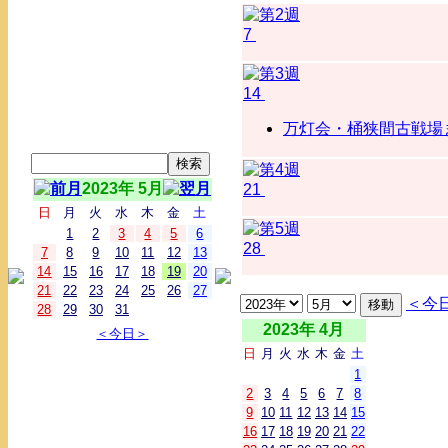
7
14
万灯会・桶狭間古戦場ま
2023年 5月
21
日
月
火
水
木
金
土
1
2
3
4
5
6
28
7
8
9
10
11
12
13
14
15
16
17
18
19
20
21
22
23
24
25
26
27
＜今
28
29
30
31
2023年 4月
＜今日＞
日
月
火
水
木
金
土
1
2
3
4
5
6
7
8
9
10
11
12
13
14
15
16
17
18
19
20
21
22