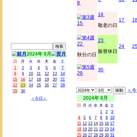
8
16
17
1
15
敬老の日
23
22
24
2
振替休日
2024年 9月
秋分の日
日
月
火
水
木
金
土
1
2
3
4
5
6
7
30
29
8
9
10
11
12
13
14
15
16
17
18
19
20
21
22
23
24
25
26
27
28
＜今
29
30
2024年 8月
＜今日＞
日
月
火
水
木
金
土
1
2
3
4
5
6
7
8
9
10
11
12
13
14
15
16
17
18
19
20
21
22
23
24
25
26
27
28
29
30
31