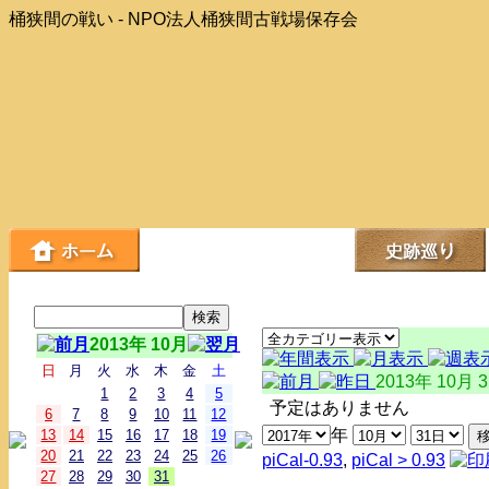
桶狭間の戦い - NPO法人桶狭間古戦場保存会
2013年 10月
日
月
火
水
木
金
土
2013年 10月 
1
2
3
4
5
予定はありません
6
7
8
9
10
11
12
年
13
14
15
16
17
18
19
20
21
22
23
24
25
26
piCal-0.93
,
piCal > 0.93
27
28
29
30
31