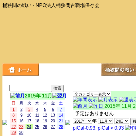
桶狭間の戦い - NPO法人桶狭間古戦場保存会
2015年 11月
日
月
火
水
木
金
土
2015年 11月 
1
2
3
4
5
6
7
予定はありません
8
9
10
11
12
13
14
年
15
16
17
18
19
20
21
22
23
24
25
26
27
28
piCal-0.93
,
piCal > 0.93
29
30