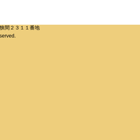
区桶狭間２３１１番地
erved.