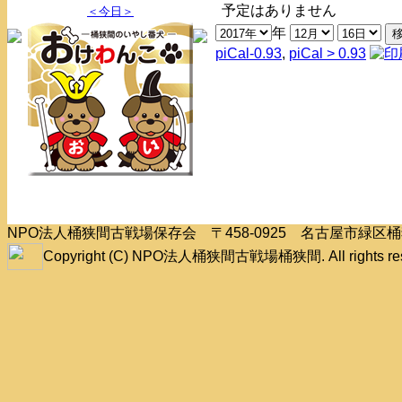
予定はありません
＜今日＞
年
piCal-0.93
,
piCal > 0.93
NPO法人桶狭間古戦場保存会 〒458-0925 名古屋市緑
Copyright (C) NPO法人桶狭間古戦場桶狭間. All rights res