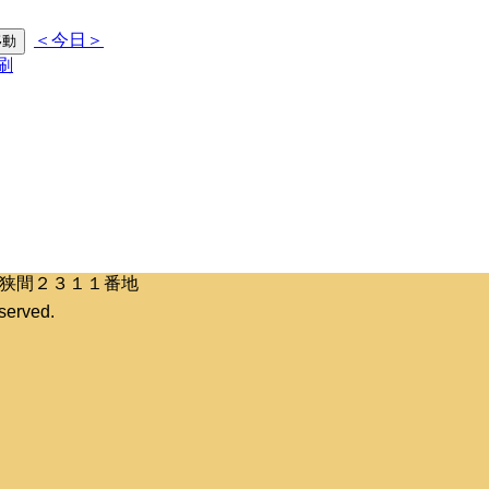
＜今日＞
区桶狭間２３１１番地
erved.