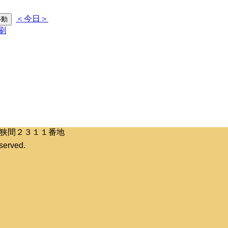
＜今日＞
区桶狭間２３１１番地
erved.