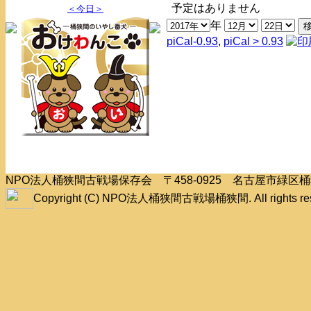
予定はありません
＜今日＞
年
piCal-0.93
,
piCal > 0.93
NPO法人桶狭間古戦場保存会 〒458-0925 名古屋市緑
Copyright (C) NPO法人桶狭間古戦場桶狭間. All rights res