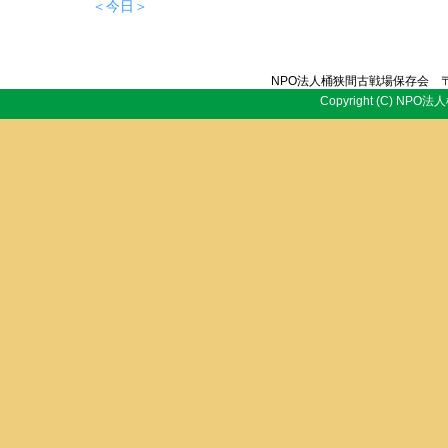
＜今日＞
NPO法人桶狭間古戦場保存会 〒
Copyright (C) NPO法