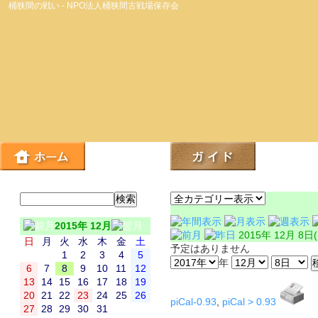
桶狭間の戦い - NPO法人桶狭間古戦場保存会
2015年 12月
2015年 12月 8日
日
月
火
水
木
金
土
予定はありません
1
2
3
4
5
年
6
7
8
9
10
11
12
13
14
15
16
17
18
19
20
21
22
23
24
25
26
piCal-0.93
,
piCal > 0.93
27
28
29
30
31