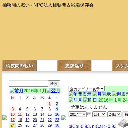
桶狭間の戦い - NPO法人桶狭間古戦場保存会
2016年 1月
日
月
火
水
木
金
土
2016年 1月 2
1
2
予定はありません
3
4
5
6
7
8
9
年
10
11
12
13
14
15
16
17
18
19
20
21
22
23
24
25
26
27
28
29
30
piCal-0.93
,
piCal > 0.93