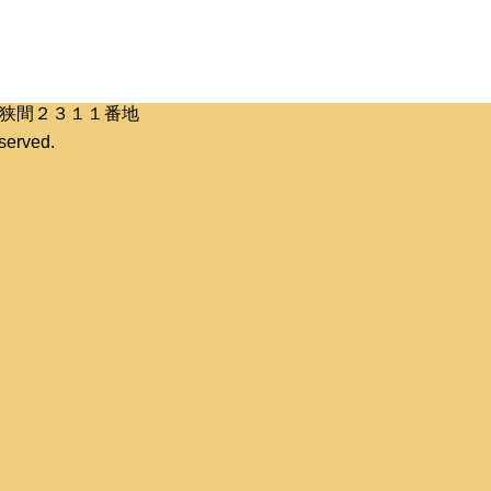
区桶狭間２３１１番地
erved.