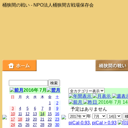
桶狭間の戦い - NPO法人桶狭間古戦場保存会
2016年 7月
日
月
火
水
木
金
土
2016年 7月 1
1
2
3
4
5
6
7
8
9
予定はありません
10
11
12
13
14
15
16
年
17
18
19
20
21
22
23
piCal-0.93
,
piCal > 0.93
24
25
26
27
28
29
30