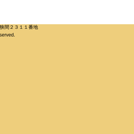
区桶狭間２３１１番地
erved.