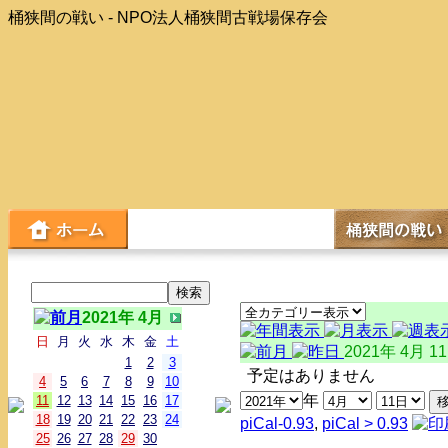
桶狭間の戦い - NPO法人桶狭間古戦場保存会
2021年 4月
日
月
火
水
木
金
土
2021年 4月 1
1
2
3
予定はありません
4
5
6
7
8
9
10
年
11
12
13
14
15
16
17
18
19
20
21
22
23
24
piCal-0.93
,
piCal > 0.93
25
26
27
28
29
30