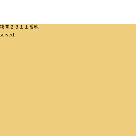
区桶狭間２３１１番地
erved.