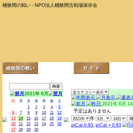
桶狭間の戦い - NPO法人桶狭間古戦場保存会
2021年 6月
日
月
火
水
木
金
土
2021年 6月 1
1
2
3
4
5
予定はありません
6
7
8
9
10
11
12
年
13
14
15
16
17
18
19
20
21
22
23
24
25
26
piCal-0.93
,
piCal > 0.93
27
28
29
30