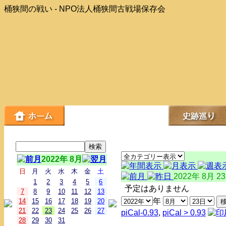
桶狭間の戦い - NPO法人桶狭間古戦場保存会
2022年 8月
日
月
火
水
木
金
土
2022年 8月 2
1
2
3
4
5
6
予定はありません
7
8
9
10
11
12
13
年
14
15
16
17
18
19
20
21
22
23
24
25
26
27
piCal-0.93
,
piCal > 0.93
28
29
30
31