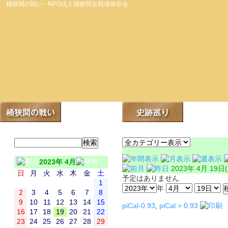
桶狭間の戦い - NPO法人桶狭間古戦場保存会
2023年 4月
2023年 4月 19日
日
月
火
水
木
金
土
予定はありません
1
年
2
3
4
5
6
7
8
9
10
11
12
13
14
15
piCal-0.93
,
piCal > 0.93
16
17
18
19
20
21
22
23
24
25
26
27
28
29