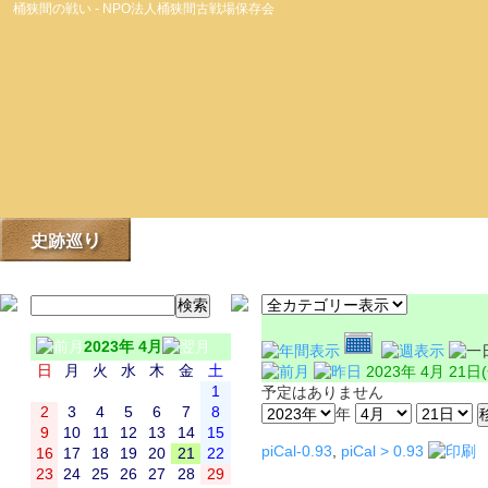
桶狭間の戦い - NPO法人桶狭間古戦場保存会
2023年 4月
日
月
火
水
木
金
土
2023年 4月 21日
1
予定はありません
2
3
4
5
6
7
8
年
9
10
11
12
13
14
15
piCal-0.93
,
piCal > 0.93
16
17
18
19
20
21
22
23
24
25
26
27
28
29