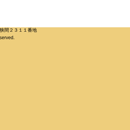
区桶狭間２３１１番地
erved.