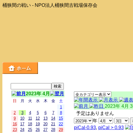
桶狭間の戦い - NPO法人桶狭間古戦場保存会
2023年 4月
日
月
火
水
木
金
土
2023年 4月 
1
2
3
4
5
6
7
8
予定はありません
9
10
11
12
13
14
15
年
16
17
18
19
20
21
22
piCal-0.93
,
piCal > 0.93
23
24
25
26
27
28
29