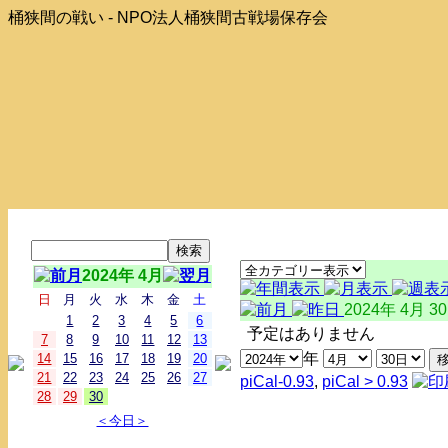
桶狭間の戦い - NPO法人桶狭間古戦場保存会
2024年 4月
日
月
火
水
木
金
土
2024年 4月 3
1
2
3
4
5
6
予定はありません
7
8
9
10
11
12
13
年
14
15
16
17
18
19
20
21
22
23
24
25
26
27
piCal-0.93
,
piCal > 0.93
28
29
30
＜今日＞