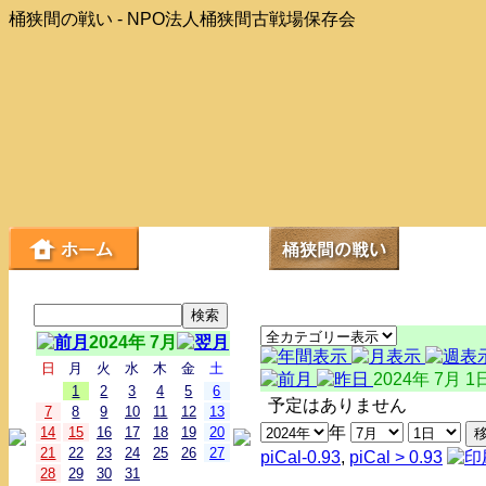
桶狭間の戦い - NPO法人桶狭間古戦場保存会
2024年 7月
日
月
火
水
木
金
土
2024年 7月 1
1
2
3
4
5
6
予定はありません
7
8
9
10
11
12
13
年
14
15
16
17
18
19
20
21
22
23
24
25
26
27
piCal-0.93
,
piCal > 0.93
28
29
30
31