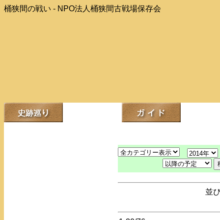
桶狭間の戦い - NPO法人桶狭間古戦場保存会
並び