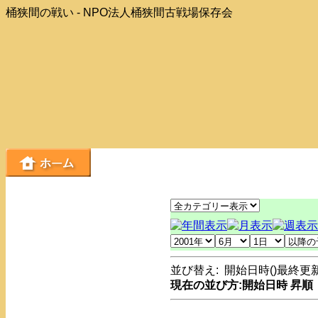
桶狭間の戦い - NPO法人桶狭間古戦場保存会
並び替え: 開始日時(
)最終更
現在の並び方:開始日時 昇順