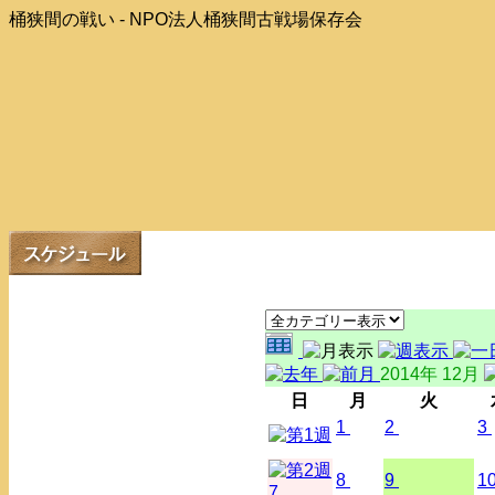
桶狭間の戦い - NPO法人桶狭間古戦場保存会
2014年 12月
日
月
火
1
2
3
8
9
1
7