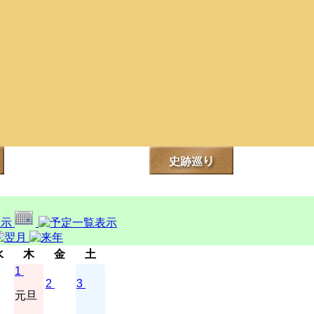
水
木
金
土
1
2
3
元旦