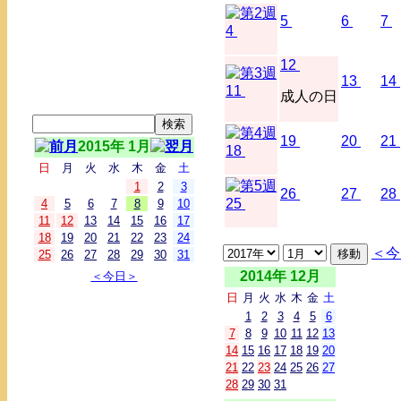
5
6
7
4
12
13
14
11
成人の日
19
20
21
2015年 1月
18
日
月
火
水
木
金
土
1
2
3
26
27
28
25
4
5
6
7
8
9
10
11
12
13
14
15
16
17
18
19
20
21
22
23
24
＜今
25
26
27
28
29
30
31
2014年 12月
＜今日＞
日
月
火
水
木
金
土
1
2
3
4
5
6
7
8
9
10
11
12
13
14
15
16
17
18
19
20
21
22
23
24
25
26
27
28
29
30
31