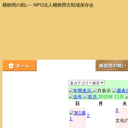
桶狭間の戦い - NPO法人桶狭間古戦場保存会
2015年 11月
日
月
火
3
2
1
文化