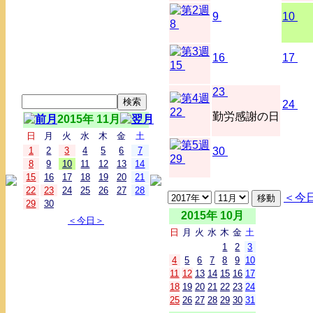
9
10
8
16
17
15
23
24
22
勤労感謝の日
2015年 11月
日
月
火
水
木
金
土
1
2
3
4
5
6
7
30
29
8
9
10
11
12
13
14
15
16
17
18
19
20
21
22
23
24
25
26
27
28
＜今
29
30
2015年 10月
＜今日＞
日
月
火
水
木
金
土
1
2
3
4
5
6
7
8
9
10
11
12
13
14
15
16
17
18
19
20
21
22
23
24
25
26
27
28
29
30
31