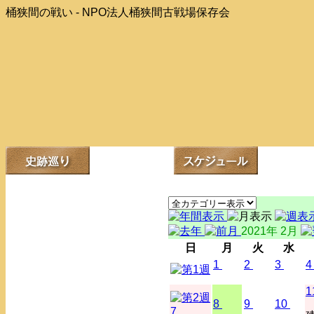
桶狭間の戦い - NPO法人桶狭間古戦場保存会
2021年 2月
日
月
火
水
1
2
3
4
1
8
9
10
7