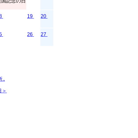
建国記念の日
8
19
20
5
26
27
..
日＞