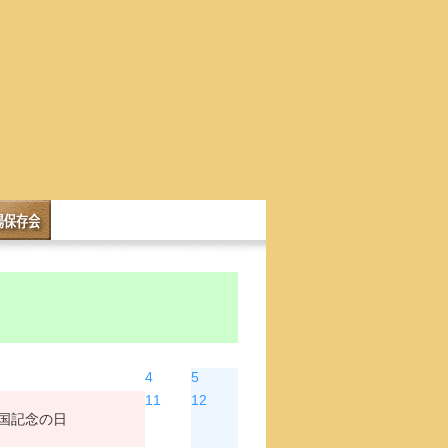
木
金
土
4
5
11
12
国記念の日