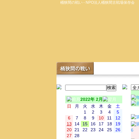
桶狭間の戦い - NPO法人桶狭間古戦場保存会
2022年 2月
日
月
火
水
木
金
土
日
1
2
3
4
5
6
7
8
9
10
11
12
13
14
15
16
17
18
19
20
21
22
23
24
25
26
6
27
28