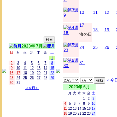
10
11
12
9
17
18
19
16
海の日
2023年 7月
24
25
26
23
日
月
火
水
木
金
土
1
31
2
3
4
5
6
7
8
30
9
10
11
12
13
14
15
16
17
18
19
20
21
22
23
24
25
26
27
28
29
＜今
30
31
2023年 6月
＜今日＞
日
月
火
水
木
金
土
1
2
3
4
5
6
7
8
9
10
11
12
13
14
15
16
17
18
19
20
21
22
23
24