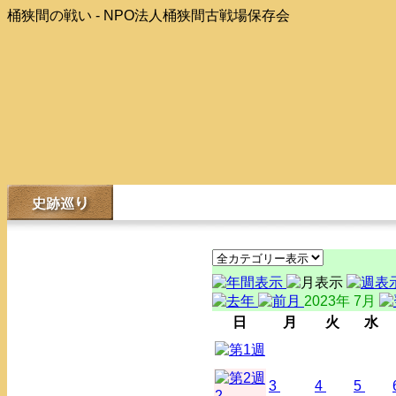
桶狭間の戦い - NPO法人桶狭間古戦場保存会
2023年 7月
日
月
火
水
3
4
5
2