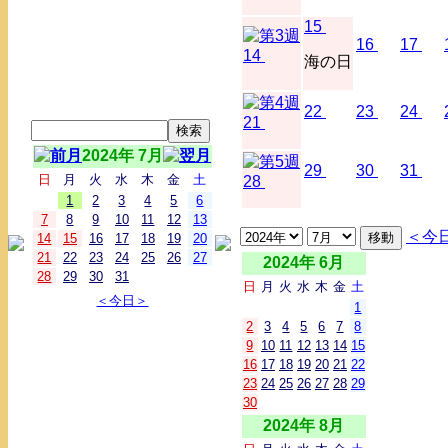
15
16
17
14
海の日
22
23
24
21
2024年 7月
29
30
31
日
月
火
水
木
金
土
28
1
2
3
4
5
6
7
8
9
10
11
12
13
＜今
14
15
16
17
18
19
20
21
22
23
24
25
26
27
2024年 6月
28
29
30
31
日
月
火
水
木
金
土
＜今日＞
1
2
3
4
5
6
7
8
9
10
11
12
13
14
15
16
17
18
19
20
21
22
23
24
25
26
27
28
29
30
2024年 8月