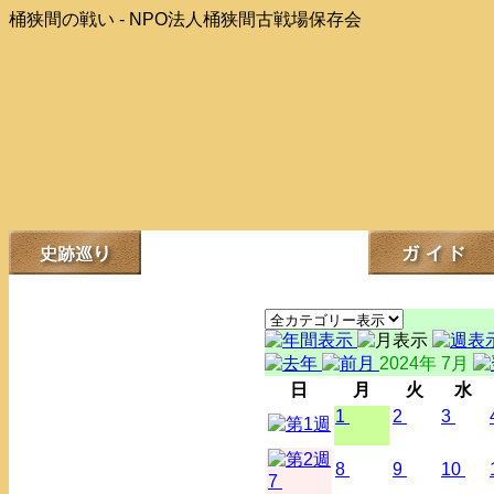
桶狭間の戦い - NPO法人桶狭間古戦場保存会
2024年 7月
日
月
火
水
1
2
3
8
9
10
7