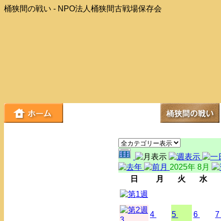
桶狭間の戦い - NPO法人桶狭間古戦場保存会
2025年 8月
日
月
火
水
4
5
6
7
3