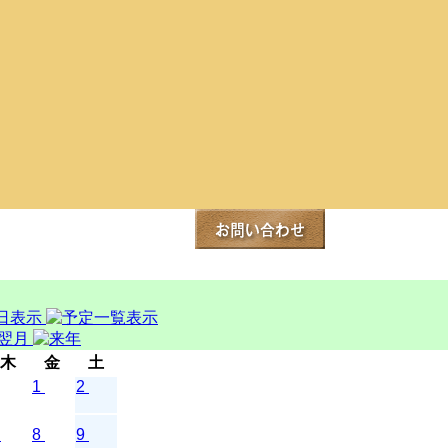
木
金
土
1
2
8
9