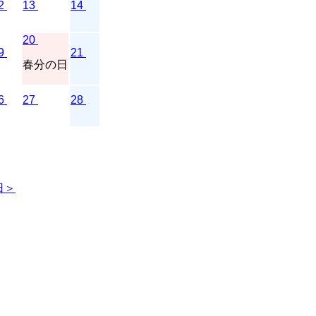
2
13
14
20
9
21
春分の日
6
27
28
日＞