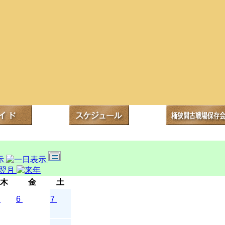
木
金
土
6
7