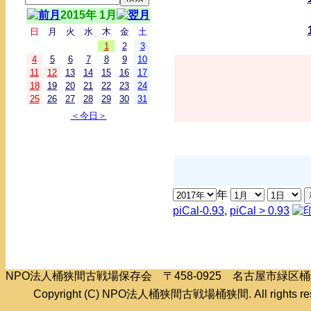
2015年 1月
日
月
火
水
木
金
土
1
2
3
4
5
6
7
8
9
10
11
12
13
14
15
16
17
18
19
20
21
22
23
24
25
26
27
28
29
30
31
＜今日＞
年
piCal-0.93
,
piCal > 0.93
NPO法人桶狭間古戦場保存会 〒458-0925 名古屋市緑
Copyright (C) NPO法人桶狭間古戦場桶狭間. All rights res