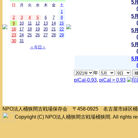
5
日
月
火
水
木
金
土
1
5
2
3
4
5
6
7
8
9
10
11
12
13
14
15
16
17
18
19
20
21
22
5
23
24
25
26
27
28
29
30
31
5
＜今日＞
5
年
piCal-0.93
,
piCal > 0.93
NPO法人桶狭間古戦場保存会 〒458-0925 名古屋市緑
Copyright (C) NPO法人桶狭間古戦場桶狭間. All rights res