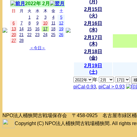
(月)
2022年 2月
2月15日
日
月
火
水
木
金
土
(火)
1
2
3
4
5
6
7
8
9
10
11
12
2月16日
13
14
15
16
17
18
19
(水)
20
21
22
23
24
25
26
2月17日
27
28
(木)
＜今日＞
2月18日
(金)
2月19日
(土)
年
piCal-0.93
,
piCal > 0.93
NPO法人桶狭間古戦場保存会 〒458-0925 名古屋市緑
Copyright (C) NPO法人桶狭間古戦場桶狭間. All rights res