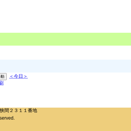
＜今日＞
区桶狭間２３１１番地
erved.