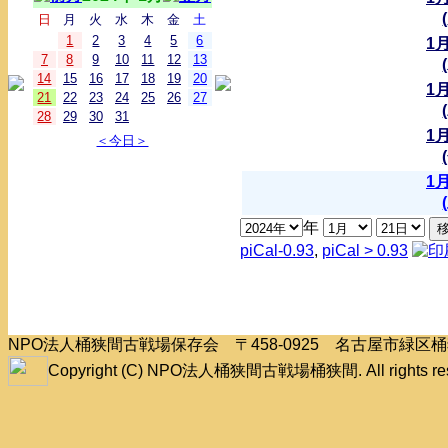
日
月
火
水
木
金
土
1
2
3
4
5
6
1
7
8
9
10
11
12
13
14
15
16
17
18
19
20
1
21
22
23
24
25
26
27
28
29
30
31
1
＜今日＞
1
年
piCal-0.93
,
piCal > 0.93
NPO法人桶狭間古戦場保存会 〒458-0925 名古屋市緑
Copyright (C) NPO法人桶狭間古戦場桶狭間. All rights res